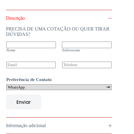
Descrição
PRECISA DE UMA COTAÇÃO OU QUER TIRAR
DÚVIDAS?
N
o
Nome
Sobrenome
m
e
*
E
T
m
e
a
l
i
e
Preferência de Contato
l
f
*
o
n
e
Enviar
Informação adicional