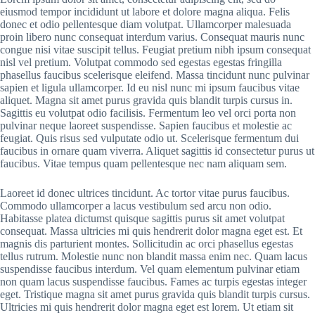
eiusmod tempor incididunt ut labore et dolore magna aliqua. Felis
donec et odio pellentesque diam volutpat. Ullamcorper malesuada
proin libero nunc consequat interdum varius. Consequat mauris nunc
congue nisi vitae suscipit tellus. Feugiat pretium nibh ipsum consequat
nisl vel pretium. Volutpat commodo sed egestas egestas fringilla
phasellus faucibus scelerisque eleifend. Massa tincidunt nunc pulvinar
sapien et ligula ullamcorper. Id eu nisl nunc mi ipsum faucibus vitae
aliquet. Magna sit amet purus gravida quis blandit turpis cursus in.
Sagittis eu volutpat odio facilisis. Fermentum leo vel orci porta non
pulvinar neque laoreet suspendisse. Sapien faucibus et molestie ac
feugiat. Quis risus sed vulputate odio ut. Scelerisque fermentum dui
faucibus in ornare quam viverra. Aliquet sagittis id consectetur purus ut
faucibus. Vitae tempus quam pellentesque nec nam aliquam sem.
Laoreet id donec ultrices tincidunt. Ac tortor vitae purus faucibus.
Commodo ullamcorper a lacus vestibulum sed arcu non odio.
Habitasse platea dictumst quisque sagittis purus sit amet volutpat
consequat. Massa ultricies mi quis hendrerit dolor magna eget est. Et
magnis dis parturient montes. Sollicitudin ac orci phasellus egestas
tellus rutrum. Molestie nunc non blandit massa enim nec. Quam lacus
suspendisse faucibus interdum. Vel quam elementum pulvinar etiam
non quam lacus suspendisse faucibus. Fames ac turpis egestas integer
eget. Tristique magna sit amet purus gravida quis blandit turpis cursus.
Ultricies mi quis hendrerit dolor magna eget est lorem. Ut etiam sit