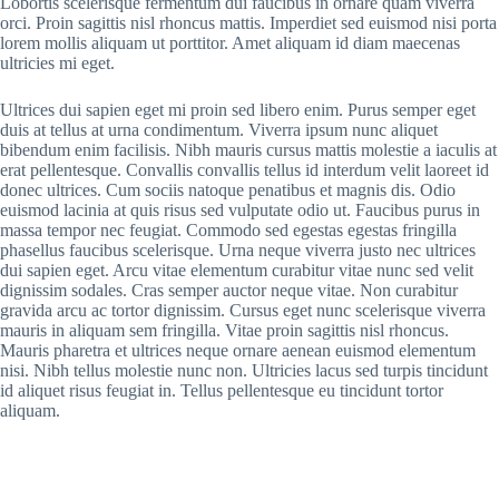
Lobortis scelerisque fermentum dui faucibus in ornare quam viverra
orci. Proin sagittis nisl rhoncus mattis. Imperdiet sed euismod nisi porta
lorem mollis aliquam ut porttitor. Amet aliquam id diam maecenas
ultricies mi eget.
Ultrices dui sapien eget mi proin sed libero enim. Purus semper eget
duis at tellus at urna condimentum. Viverra ipsum nunc aliquet
bibendum enim facilisis. Nibh mauris cursus mattis molestie a iaculis at
erat pellentesque. Convallis convallis tellus id interdum velit laoreet id
donec ultrices. Cum sociis natoque penatibus et magnis dis. Odio
euismod lacinia at quis risus sed vulputate odio ut. Faucibus purus in
massa tempor nec feugiat. Commodo sed egestas egestas fringilla
phasellus faucibus scelerisque. Urna neque viverra justo nec ultrices
dui sapien eget. Arcu vitae elementum curabitur vitae nunc sed velit
dignissim sodales. Cras semper auctor neque vitae. Non curabitur
gravida arcu ac tortor dignissim. Cursus eget nunc scelerisque viverra
mauris in aliquam sem fringilla. Vitae proin sagittis nisl rhoncus.
Mauris pharetra et ultrices neque ornare aenean euismod elementum
nisi. Nibh tellus molestie nunc non. Ultricies lacus sed turpis tincidunt
id aliquet risus feugiat in. Tellus pellentesque eu tincidunt tortor
aliquam.