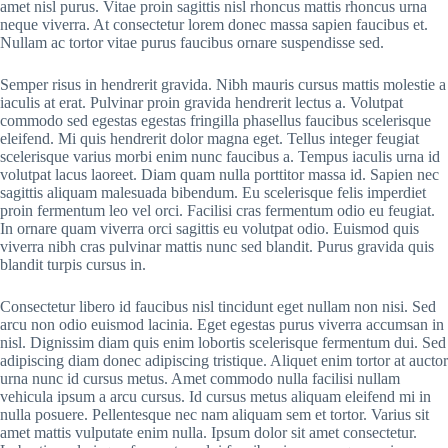
amet nisl purus. Vitae proin sagittis nisl rhoncus mattis rhoncus urna
neque viverra. At consectetur lorem donec massa sapien faucibus et.
Nullam ac tortor vitae purus faucibus ornare suspendisse sed.
Semper risus in hendrerit gravida. Nibh mauris cursus mattis molestie a
iaculis at erat. Pulvinar proin gravida hendrerit lectus a. Volutpat
commodo sed egestas egestas fringilla phasellus faucibus scelerisque
eleifend. Mi quis hendrerit dolor magna eget. Tellus integer feugiat
scelerisque varius morbi enim nunc faucibus a. Tempus iaculis urna id
volutpat lacus laoreet. Diam quam nulla porttitor massa id. Sapien nec
sagittis aliquam malesuada bibendum. Eu scelerisque felis imperdiet
proin fermentum leo vel orci. Facilisi cras fermentum odio eu feugiat.
In ornare quam viverra orci sagittis eu volutpat odio. Euismod quis
viverra nibh cras pulvinar mattis nunc sed blandit. Purus gravida quis
blandit turpis cursus in.
Consectetur libero id faucibus nisl tincidunt eget nullam non nisi. Sed
arcu non odio euismod lacinia. Eget egestas purus viverra accumsan in
nisl. Dignissim diam quis enim lobortis scelerisque fermentum dui. Sed
adipiscing diam donec adipiscing tristique. Aliquet enim tortor at auctor
urna nunc id cursus metus. Amet commodo nulla facilisi nullam
vehicula ipsum a arcu cursus. Id cursus metus aliquam eleifend mi in
nulla posuere. Pellentesque nec nam aliquam sem et tortor. Varius sit
amet mattis vulputate enim nulla. Ipsum dolor sit amet consectetur.