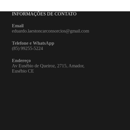
INFORMAÇÕES DE CONTATO
Email
eduardo.laestoncarconsorcios@gmail.com
Telefone
e WhatsApp
(85) 99255-5224
Endereço
Av Eusébio de Queiroz, 2715, Amador,
Eusébio CE