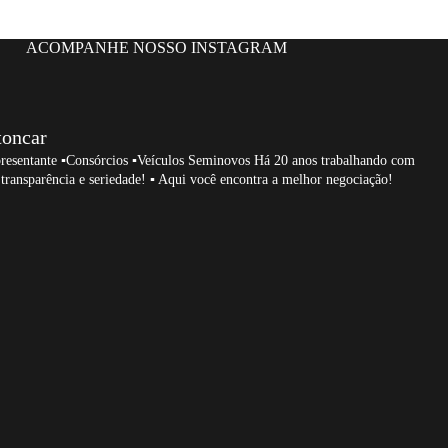
ACOMPANHE NOSSO INSTAGRAM
toncar
resentante
▪️Consórcios ▪️Veículos Seminovos
Há 20 anos trabalhando com
transparência e seriedade!
▪️ Aqui você encontra a melhor negociação!