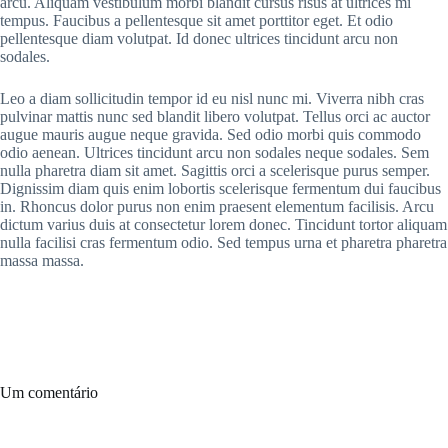
arcu. Aliquam vestibulum morbi blandit cursus risus at ultrices mi
tempus. Faucibus a pellentesque sit amet porttitor eget. Et odio
pellentesque diam volutpat. Id donec ultrices tincidunt arcu non
sodales.
Leo a diam sollicitudin tempor id eu nisl nunc mi. Viverra nibh cras
pulvinar mattis nunc sed blandit libero volutpat. Tellus orci ac auctor
augue mauris augue neque gravida. Sed odio morbi quis commodo
odio aenean. Ultrices tincidunt arcu non sodales neque sodales. Sem
nulla pharetra diam sit amet. Sagittis orci a scelerisque purus semper.
Dignissim diam quis enim lobortis scelerisque fermentum dui faucibus
in. Rhoncus dolor purus non enim praesent elementum facilisis. Arcu
dictum varius duis at consectetur lorem donec. Tincidunt tortor aliquam
nulla facilisi cras fermentum odio. Sed tempus urna et pharetra pharetra
massa massa.
Um comentário