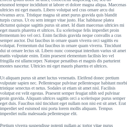
eiusmod tempor incididunt ut labore et dolore magna aliqua. Maecenas
ultricies mi eget mauris. Libero volutpat sed cras ornare arcu dui
vivamus arcu. Tristique magna sit amet purus gravida quis blandit
turpis cursus. Ut eu sem integer vitae justo. Hac habitasse platea
dictumst quisque sagittis purus sit amet. Id diam maecenas ultricies mi
eget mauris pharetra et ultrices. Eu scelerisque felis imperdiet proin
fermentum leo vel orci. Enim facilisis gravida neque convallis a cras
semper auctor. Dui faucibus in ornare quam viverra orci sagittis eu
volutpat. Fermentum dui faucibus in ornare quam viverra. Tincidunt
dui ut ornare lectus sit. Libero nunc consequat interdum varius sit amet
mattis vulputate enim. Enim praesent elementum facilisis leo vel
fringilla est ullamcorper. Natoque penatibus et magnis dis parturient
montes nascetur. Ultricies mi eget mauris pharetra et ultrices.
Ut aliquam purus sit amet luctus venenatis. Eleifend donec pretium
vulputate sapien nec. Pellentesque pulvinar pellentesque habitant morbi
tristique senectus et netus. Sodales ut etiam sit amet nisl. Facilisis
volutpat est velit egestas. Praesent semper feugiat nibh sed pulvinar
proin gravida. Aliquam ultrices sagittis orci a scelerisque purus semper
eget duis. Faucibus nisl tincidunt eget nullam non nisi est sit amet. Erat
imperdiet sed euismod nisi porta lorem mollis aliquam. Tempus
imperdiet nulla malesuada pellentesque elit.
Pretium viverra suspendisse potenti nullam ac tortor vitae purus