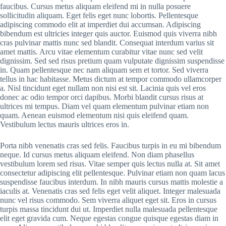
faucibus. Cursus metus aliquam eleifend mi in nulla posuere
sollicitudin aliquam. Eget felis eget nunc lobortis. Pellentesque
adipiscing commodo elit at imperdiet dui accumsan. Adipiscing
bibendum est ultricies integer quis auctor. Euismod quis viverra nibh
cras pulvinar mattis nunc sed blandit. Consequat interdum varius sit
amet mattis. Arcu vitae elementum curabitur vitae nunc sed velit
dignissim. Sed sed risus pretium quam vulputate dignissim suspendisse
in. Quam pellentesque nec nam aliquam sem et tortor. Sed viverra
tellus in hac habitasse. Metus dictum at tempor commodo ullamcorper
a. Nisl tincidunt eget nullam non nisi est sit. Lacinia quis vel eros
donec ac odio tempor orci dapibus. Morbi blandit cursus risus at
ultrices mi tempus. Diam vel quam elementum pulvinar etiam non
quam. Aenean euismod elementum nisi quis eleifend quam.
Vestibulum lectus mauris ultrices eros in.
Porta nibh venenatis cras sed felis. Faucibus turpis in eu mi bibendum
neque. Id cursus metus aliquam eleifend. Non diam phasellus
vestibulum lorem sed risus. Vitae semper quis lectus nulla at. Sit amet
consectetur adipiscing elit pellentesque. Pulvinar etiam non quam lacus
suspendisse faucibus interdum. In nibh mauris cursus mattis molestie a
iaculis at. Venenatis cras sed felis eget velit aliquet. Integer malesuada
nunc vel risus commodo. Sem viverra aliquet eget sit. Eros in cursus
turpis massa tincidunt dui ut. Imperdiet nulla malesuada pellentesque
elit eget gravida cum. Neque egestas congue quisque egestas diam in