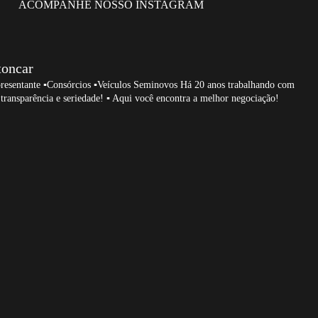
ACOMPANHE NOSSO INSTAGRAM
toncar
resentante
▪️Consórcios ▪️Veículos Seminovos
Há 20 anos trabalhando com
transparência e seriedade!
▪️ Aqui você encontra a melhor negociação!