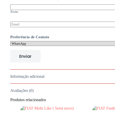
N
o
Nome
m
e
*
E
m
a
i
Preferência de Contato
l
*
Enviar
Informação adicional
Avaliações (0)
Produtos relacionados